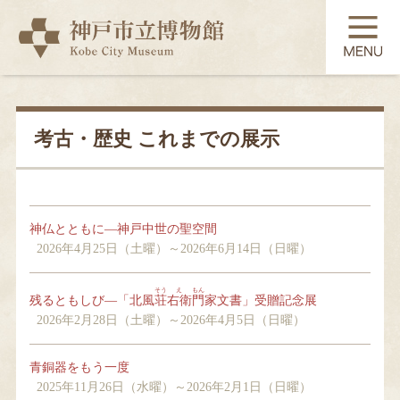
TOP
展覧会
考古・歴史 これまでの展示
常設展示
神仏とともに―神戸中世の聖空間
コレクション
2026年4月25日（土曜）～2026年6月14日（日曜）
そう
え
もん
残るともしび―「北風
荘
右衛
門
家文書」受贈記念展
教育・学習
2026年2月28日（土曜）～2026年4月5日（日曜）
青銅器をもう一度
2025年11月26日（水曜）～2026年2月1日（日曜）
利用案内