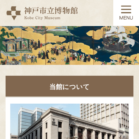
TOP
展覧会
常設展示
当館について
コレクション
教育・学習
利用案内