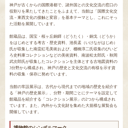
神戸が古くからの国際港都で、諸外国との文化交流の窓口の
役割りを果たしてきたことをふまえて、当館は「国際文化交
流－東西文化の接触と変容」を基本テーマとし、これにそっ
た活動を展開しています。
館蔵品は、国宝・桜ヶ丘銅鐸（どうたく）・銅戈（どうか）
をはじめとする考古・歴史資料、池長孟（いけながはじめ）
氏が収集した南蛮紅毛美術および、棚橋淳二氏収集のびいど
ろ史料庫コレクションなどの美術資料、南波松太郎氏・秋岡
武次郎氏が収集したコレクションを主体とする古地図資料の
3分野から構成され、神戸の歴史と文化交流の有様を示す資
料の収集・保存に努めています。
当館の常設展示は、古代から現代までの地域の歴史を紹介す
る「神戸の歴史展示」、分野・期間ごとにテーマを設定して
館蔵品を紹介する「コレクション展示」の2つから構成され
ています。また、内外から文化財を集めた大規模な展覧会も
開催しています。
博物館のシンボルマーク