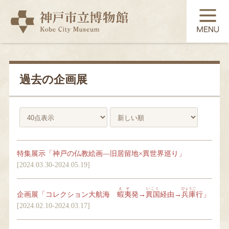
TOP
展覧会
過去の企画展
常設展示
コレクション
特集展示「神戸の仏教絵画―旧居留地×異世界巡り」
[2024.03.30-2024.05.19]
教育・学習
えぞ
いこく
ひょうご
企画展「コレクション大航海
蝦夷
発→
異国
経由→
兵庫
行」
[2024.02.10-2024.03.17]
利用案内