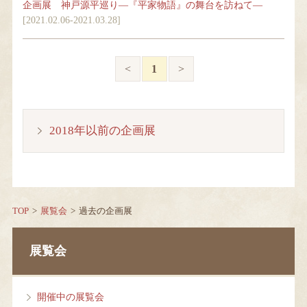
企画展 神戸源平巡り―『平家物語』の舞台を訪ねて―
[2021.02.06-2021.03.28]
当館について
<
1
>
お知らせ・イベント
2018年以前の企画展
Language
TOP
展覧会
過去の企画展
展覧会
開催中の展覧会