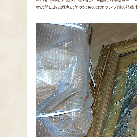
白い布を被せた箱状の資料は江戸時代の蒔絵箪笥。
者の間にある緑色の筒状のものはオランダ船の艦載