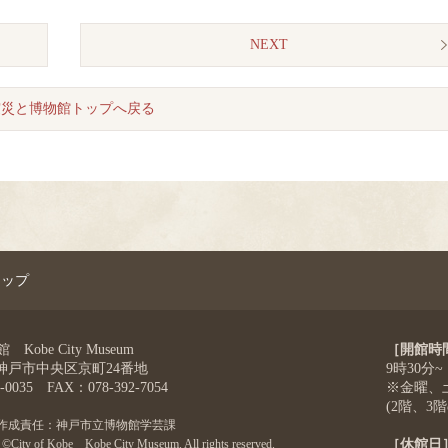
NEXT
震災と博物館トップへ戻る
マップ
obe City Museum
［開館時
4 神戸市中央区京町24番地
9時30分~
-0035 FAX：078-392-7054
※金曜、土
(2階、3
作成責任：神戸市立博物館学芸課
©City of Kobe Kobe City Museum. All rights reserved.
［休館日