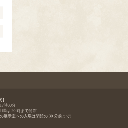
間］
 17時30分
曜は 20 時まで開館
階の展示室への入場は閉館の 30 分前まで)
］