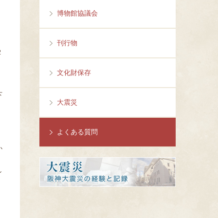
博物館協議会
刊行物
2
文化財保存
下
大震災
よくある質問
か
し