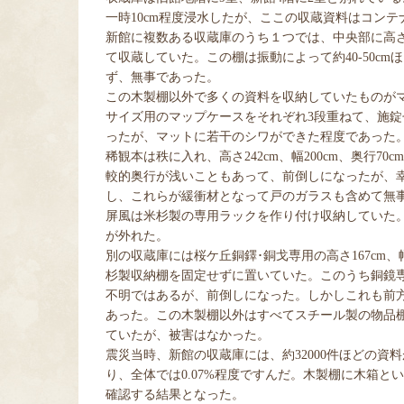
一時10cm程度浸水したが、
ここの収蔵資料はコンテ
新館に複数ある収蔵庫のうち１つでは、
中央部に高さ
て収蔵していた。この棚は振動によって約40-50c
ず、無事であった。
この木製棚以外で多くの資料を収納していたものがマ
サイズ用のマップケースをそれぞれ3段重ねて、施
ったが、マットに若干のシワができた程度であった
稀観本は秩に入れ、高さ242cm、幅200cm、奥行
較的奥行が浅いこともあって、前倒しになったが、
し、これらが緩衝材となって戸のガラスも含めて無
屏風は
米杉製の専用ラックを作り付け収納していた
が外れた。
別の収蔵庫には桜ケ丘銅鐸･銅戈専用の高さ167cm、幅24
杉製収納棚を固定せずに置いていた。このうち銅鏡
不明ではあるが、前倒しになった。しかしこれも前
あった。この木製棚以外はすべてスチール製の物品
ていたが、被害はなかった。
震災当時、
新館の収蔵庫には、約32000件ほどの資
り、全体では0.07%程度ですんだ。木製棚に木箱
確認する結果となった。