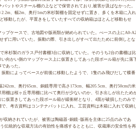
ナパットやスチール棚の上などで保管されており,被害が及ばなかった。
2.2m、幅2m、奥行1mの米杉製棚を固定せずに置き、多くを木箱に入れ
mほど移動したが、平置きをしていたすべての収納箱はほとんど移動もせ
ップケースで、古地図や版画類が納められていた。べ一スの上にA0-A
錠せずに用いていた。振動の際、引き出しがすべて出たために前倒しとな
。
70cmで米杉製のガラス戸付書棚3台に収納していた。そのうち2台の書棚は比
幸い向かい側のマップケース上に仮置きしてあった段ボール箱が先に落
事であった。
。
振動によってベースが前後に移動したようで、1隻のみ飛びだして蝶番
2cm、奥行65cm、銅鏡専用で高さ173cm、幅205.5cm、奥行50cmの米
専用棚は桜ヶ丘専用棚に比べて奥行が少ないのか、引き出しが出たため
方に仮置きしてあった段ボール箱が緩衝材となり、4面が破損したのみで
棚で、考古資料はコンテナパットに入れ、工芸資料は木箱に入れて収納
料が収納されていたが、被害は陶磁器･銅鏡･版画を主体に25点のみであ
という伝統的な収蔵方法の有効性を痛感するとともに、収蔵庫の安全性を再