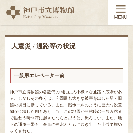
TOP
展覧会
大震災 / 通路等の状況
常設展示
一般用エレベーター前
コレクション
神戸市立博物館の各設備の間には大小様々な通路・広場があ
る。しかしその多くは、今回最も大きな被害を出した新・旧
館の境目に接している。また１階ホールのように巨大な設置
教育・学習
物が倒壊した例もあり、もしこの地震が開館時の一般入館者
で賑わう時間帯に起きたならと思うと、恐ろしい。また、地
下の通路一帯も、多量の湧水とともに吹き出した土砂で埋め
利用案内
尽くされた。