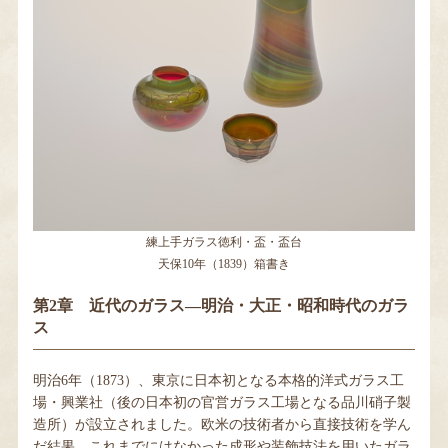
練上手ガラス徳利・盃・盃台
天保10年（1839）箱書き
第2章 近代のガラス―明治・大正・昭和時代のガラ
ス
明治6年（1873）、東京に日本初となる本格的洋式ガラス工
場・興業社（後の日本初の官営ガラス工場となる品川硝子製
造所）が設立されました。欧米の技術者から直接技術を学ん
だ結果、これまでにはなかった成形や装飾技法を用いたガラ