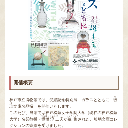
当館について
お知らせ・イベント
Language
開催概要
は
神戸市立博物館では、受贈記念特別展「ガラスとともに―
玻
り
璃
文庫名品撰」を開催いたします。
このたび、当館では神戸松蔭女子学院大学（現在の神戸松蔭
たな
はし
じゅん
じ
しゅう
しゅう
大学）名誉教授・
棚
橋
淳
二
氏が
蒐
集
された、玻璃文庫コレ
クションの寄贈を受けました。