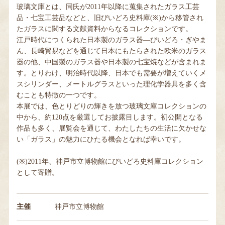
玻璃文庫とは、同氏が2011年以降に蒐集されたガラス工芸
品・七宝工芸品などと、旧びいどろ史料庫(※)から移管され
たガラスに関する文献資料からなるコレクションです。
江戸時代につくられた日本製のガラス器―びいどろ・ぎやま
ん、長崎貿易などを通じて日本にもたらされた欧米のガラス
器の他、中国製のガラス器や日本製の七宝焼などが含まれま
す。とりわけ、明治時代以降、日本でも需要が増えていくメ
スシリンダー、メートルグラスといった理化学器具を多く含
むことも特徴の一つです。
本展では、色とりどりの輝きを放つ玻璃文庫コレクションの
中から、約120点を厳選してお披露目します。初公開となる
作品も多く、展覧会を通じて、わたしたちの生活に欠かせな
い「ガラス」の魅力にひたる機会となれば幸いです。
(※)2011年、神戸市立博物館にびいどろ史料庫コレクション
として寄贈。
主催
神戸市立博物館