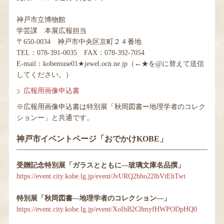
神戸市立博物館
学芸課 本展広報担当
〒650-0034 神戸市中央区京町２４番地
TEL：078-391-0035 FAX：078-392-7054
E-mail：kobemuse01★jewel.ocn.ne.jp（←★を@に替えて送信
してください。）
広報用画像申込書
※広報用画像申込書は特別展「秋岡図書ー地理学者のコレク
ションー」と共通です。
神戸市イベントページ「おでかけKOBE」
受贈記念特別展「ガラスとともに―玻璃文庫名品撰」
https://event.city.kobe.lg.jp/event/JvURQ2bho22lbVtEhTwt
特別展「秋岡図書―地理学者のコレクション―」
https://event.city.kobe.lg.jp/event/XoIhB2C8myfHWPODpHQ0