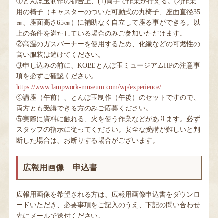
①とんぼ玉制作の都合上、(1)両手で作業が行える。(2)作業
用の椅子（キャスターのついた可動式の丸椅子、座面直径35
㎝、座面高さ65㎝）に補助なく自立して座る事ができる。以
上の条件を満たしている場合のみご参加いただけます。
②高温のガスバーナーを使用するため、化繊などの可燃性の
高い服装は避けてください。
③申し込みの前に、KOBEとんぼ玉ミュージアムHPの注意事
項を必ずご確認ください。
https://www.lampwork-museum.com/wp/experience/
④講座（午前）、とんぼ玉制作（午後）のセットですので、
両方とも受講できる方のみご応募ください。
⑤実際に資料に触れる、火を使う作業などがあります。必ず
スタッフの指示に従ってください。安全な受講が難しいと判
断した場合は、お断りする場合がございます。
広報用画像 申込書
広報用画像を希望される方は、広報用画像申込書をダウンロ
ードいただき、必要事項をご記入のうえ、下記の問い合わせ
先にメールで送付ください。