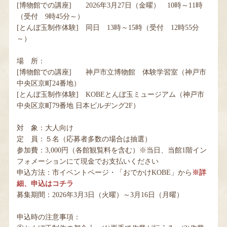
[博物館での講座] 2026年3月27日（金曜） 10時～11時
（受付 9時45分～）
[とんぼ玉制作体験] 同日 13時～15時（受付 12時55分
～）
場 所：
[博物館での講座] 神戸市立博物館 体験学習室（神戸市
中央区京町24番地）
[とんぼ玉制作体験] KOBEとんぼ玉ミュージアム（神戸市
中央区京町79番地 日本ビルヂング2F）
対 象：大人向け
定 員：５名（応募者多数の場合は抽選）
参加費：3,000円（各館観覧料を含む）※当日、当館1階イン
フォメーションにて現金でお支払いください
申込方法：市イベントページ・「おでかけKOBE」から
※詳
細、申込はコチラ
募集期間：2026年3月3日（火曜）～3月16日（月曜）
申込時の注意事項：