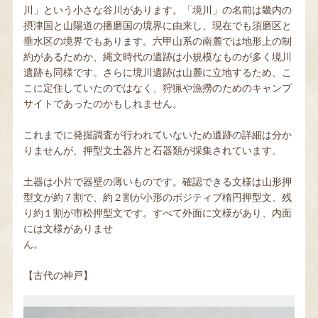
川」という小さな谷川があります。「境川」の名前は畿内の
摂津国と山陽道の播磨国の境界に由来し、現在でも須磨区と
垂水区の境界でもあります。六甲山系の南麓では地形上の制
当館について
約があるためか、縄文時代の遺跡は小規模なものが多く境川
遺跡も同様です。さらに境川遺跡は山麓に立地するため、こ
こに定住していたのではなく、狩猟や漁撈のためのキャンプ
サイトであったのかもしれません。
お知らせ・イベント
これまでに発掘調査が行われていないため遺跡の詳細は分か
りませんが、押型文土器片と石器類が採集されています。
Language
土器は小片で器壁の薄いものです。確認できる文様は山形押
型文が約７割で、約２割が小形のポジティブ楕円押型文、残
り約１割が市松押型文です。すべて外面に文様があり、内面
には文様がありませ
ん。
【古代の神戸】