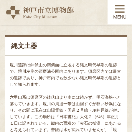
TOP
展覧会
縄文土器
常設展示
境川遺跡は鉢伏山の南斜面に立地する縄文時代早期の遺跡
で、境川左岸の須磨浦公園内にあります。須磨区内では最古
の遺跡であり、神戸市内でも数少ない縄文時代早期の遺跡と
コレクション
して知られます。
六甲山系は須磨区の鉢伏山より南には続かず、明石海峡へと
落ちていきます。境川の周辺一帯は山裾すぐが狭い砂浜にな
教育・学習
り、その間に現在は山陽電鉄・国道２号線・JR神戸線が併走
しています。この場所は『日本書紀』大化２（646）年正月
１日に記されている、畿内の西端の「赤石の櫛淵」にあたる
利用案内
と考えられています。普段は水が流れていませんが、「境