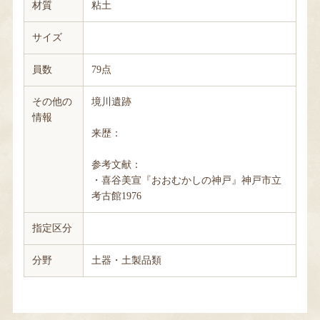
材質
粘土
サイズ
員数
79点
その他の
境川遺跡
情報
来歴：
参考文献：
・喜谷美宣『おおむかしの神戸』神戸市立
考古館1976
指定区分
分野
土器・土製品類