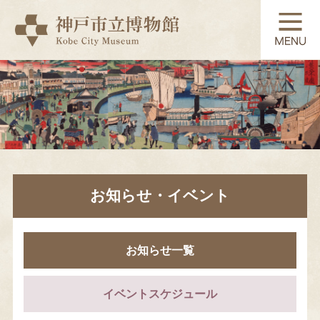
TOP
展覧会
常設展示
お知らせ・イベント
コレクション
お知らせ一覧
教育・学習
イベントスケジュール
利用案内