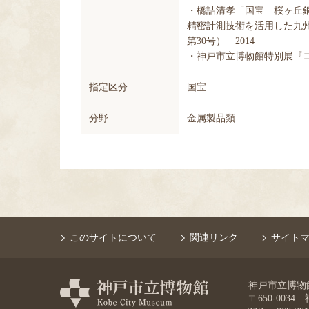
・橋詰清孝「国宝 桜ヶ丘
精密計測技術を活用した九
第30号） 2014
・神戸市立博物館特別展『コ
指定区分
国宝
分野
金属製品類
このサイトについて
関連リンク
サイト
神戸市立博物館 K
〒650-003