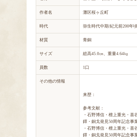
作者名
灘区桜ヶ丘町
時代
弥生時代中期/紀元前200年
材質
青銅
サイズ
総高45.0㎝、重量4.64㎏
員数
1口
その他の情報
来歴：
参考文献：
・石野博信・檀上重光・喜
鐸・銅戈発見50周年記念事
・石野博信・檀上重光・喜
鐸・銅戈発見50周年記念事