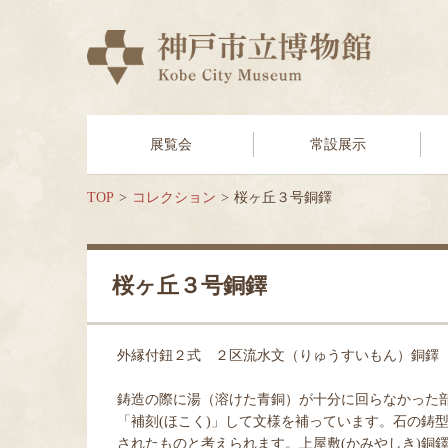
展覧会
常設展示
TOP
コレクション
桜ヶ丘３号銅鐸
桜ヶ丘３号銅鐸
外縁付鈕２式 ２区流水文（りゅうすいもん）銅鐸
鋳造の際に湯（溶けた青銅）が十分に回らなかった
「補刻(ほこく)」して文様を補っています。石の鋳
されたものと考えられます。上屋敷(かみやしき)銅