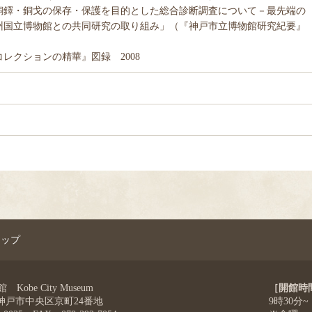
銅鐸・銅戈の保存・保護を目的とした総合診断調査について－最先端の
州国立博物館との共同研究の取り組み」（『神戸市立博物館研究紀要』
レクションの精華』図録 2008
マップ
obe City Museum
［開館時
4 神戸市中央区京町24番地
9時30分~