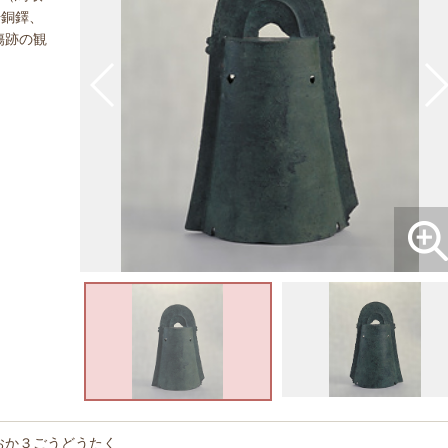
号銅鐸、
傷跡の観
。
おか３ごうどうたく