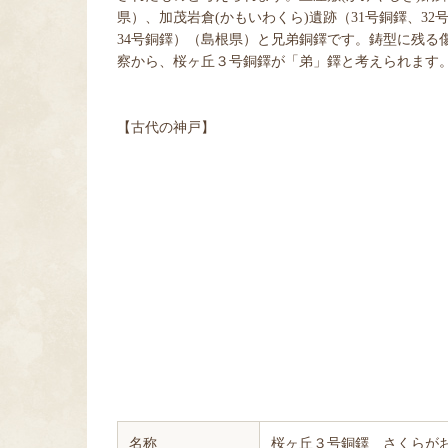
県）、加茂岩倉(かもいわくら)遺跡（31号銅鐸、32
34号銅鐸）（島根県）と兄弟銅鐸です。鋳型に残る
察から、桜ヶ丘３号銅鐸が「弟」鐸と考えられます
【古代の神戸】
名称
桜ヶ丘３号銅鐸 さくらが