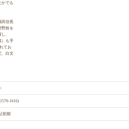
なかでも
織田信長
狩野姓を
躍し、
蔵）も手
れてお
記、白文
ぶ
0-1616)
世紀初期