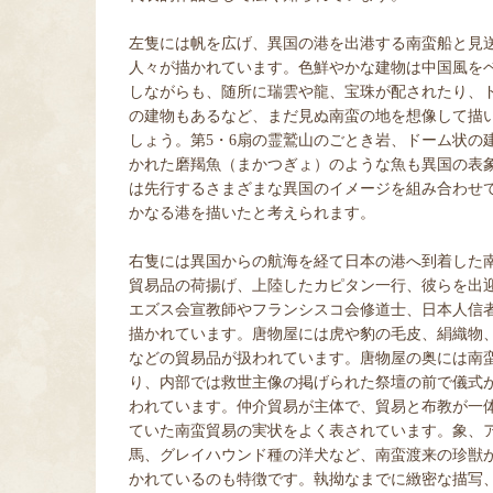
左隻には帆を広げ、異国の港を出港する南蛮船と見
人々が描かれています。色鮮やかな建物は中国風を
しながらも、随所に瑞雲や龍、宝珠が配されたり、
の建物もあるなど、まだ見ぬ南蛮の地を想像して描
しょう。第5・6扇の霊鷲山のごとき岩、ドーム状の
かれた磨羯魚（まかつぎょ）のような魚も異国の表
は先行するさまざまな異国のイメージを組み合わせ
かなる港を描いたと考えられます。
右隻には異国からの航海を経て日本の港へ到着した
貿易品の荷揚げ、上陸したカピタン一行、彼らを出
エズス会宣教師やフランシスコ会修道士、日本人信
描かれています。唐物屋には虎や豹の毛皮、絹織物
などの貿易品が扱われています。唐物屋の奥には南
り、内部では救世主像の掲げられた祭壇の前で儀式
われています。仲介貿易が主体で、貿易と布教が一
ていた南蛮貿易の実状をよく表されています。象、
馬、グレイハウンド種の洋犬など、南蛮渡来の珍獣
かれているのも特徴です。執拗なまでに緻密な描写