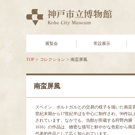
展覧会
常設展示
TOP
コレクション
南蛮屏風
南蛮屏風
スペイン、ポルトガルとの交易の様子を描いた南蛮屏
世紀末期から17世紀半ばを中心に制作され、90件以
されています。なかでも、当館が所蔵する狩野内膳（1
1616）の作品は、緻密な描写と鮮やかな色彩から南
代表的作品として広く知られています。