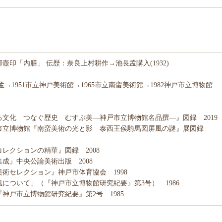
壺印「内膳」 伝歴：奈良上村耕作→池長孟購入(1932)
→1951市立神戸美術館→1965市立南蛮美術館→1982神戸市立博物館
文化 つなぐ歴史 むすぶ美―神戸市立博物館名品撰―』図録 2019
市立博物館『南蛮美術の光と影 泰西王侯騎馬図屏風の謎』展図録
レクションの精華』図録 2008
成』中央公論美術出版 2008
術セレクション』神戸市体育協会 1998
について」（『神戸市立博物館研究紀要』第3号） 1986
神戸市立博物館研究紀要』第2号 1985