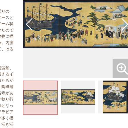
送りの
ベースと
ドーム状
いたので
建物に描
象。内膳
て、はる
南蛮船、
迎えるイ
者たちが
、陶磁器
蛮寺があ
が執り行
体となっ
アラビア
が多く描
、活き活