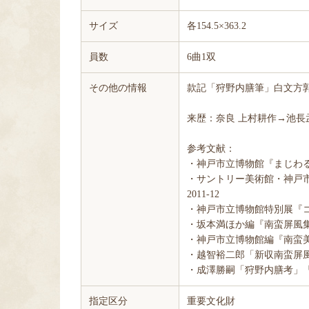
サイズ
各154.5×363.2
員数
6曲1双
その他の情報
款記「狩野内膳筆」白文方郭
来歴：奈良 上村耕作→池長孟
参考文献：
・神戸市立博物館『まじわる
・サントリー美術館・神戸
2011-12
・神戸市立博物館特別展『コ
・坂本満ほか編『南蛮屏風集
・神戸市立博物館編『南蛮美
・越智裕二郎「新収南蛮屏風
・成澤勝嗣「狩野内膳考」『
指定区分
重要文化財