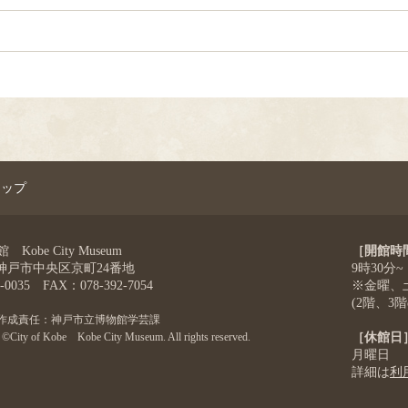
マップ
obe City Museum
［開館時
4 神戸市中央区京町24番地
9時30分~
-0035 FAX：078-392-7054
※金曜、土
(2階、3
作成責任：神戸市立博物館学芸課
©City of Kobe Kobe City Museum. All rights reserved.
［休館日
月曜日
詳細は
利