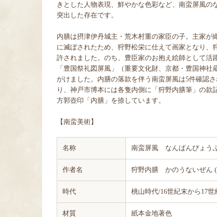
きとした人物表現、鮮やかな色彩など、南蛮屏風の
突出した存在です。
内膳は摂津伊丹城主・荒木村重の家臣の子。主家が
に滅ぼされたため、狩野松栄に仕えて画家となり、
許されました。のち、豊臣家のお抱え絵師として活
「豊国祭礼図屏風」（重要文化財、京都・豊国神社
がけました。内膳の落款を伴う南蛮屏風は5件確認さ
り、神戸市博本には各隻内側に「狩野内膳筆」の款
方郭壺印「内膳」を捺しています。
【南蛮美術】
名称
南蛮屏風 なんばんびょう
作者名
狩野内膳 かのうないぜん (157
時代
桃山時代/16世紀末から17
材質
紙本金地著色