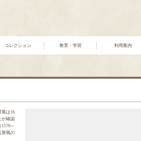
コレクション
教育・学習
利用案内
風は16
上が確認
570～
蛮屏風の